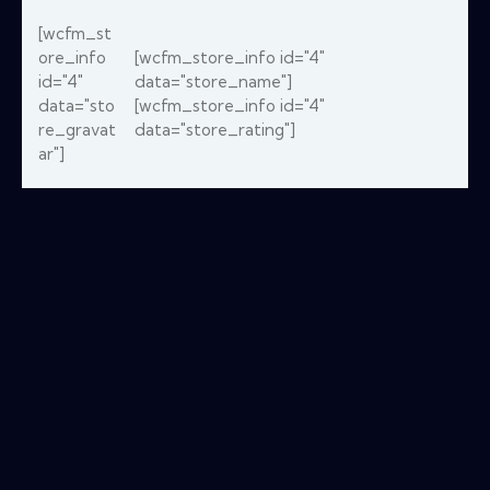
[wcfm_st
ore_info
[wcfm_store_info id="4"
id="4"
data="store_name"]
data="sto
[wcfm_store_info id="4"
re_gravat
data="store_rating"]
ar"]